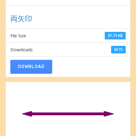
両矢印
File Size
37.73 KB
Downloads
6175
DOWNLOAD