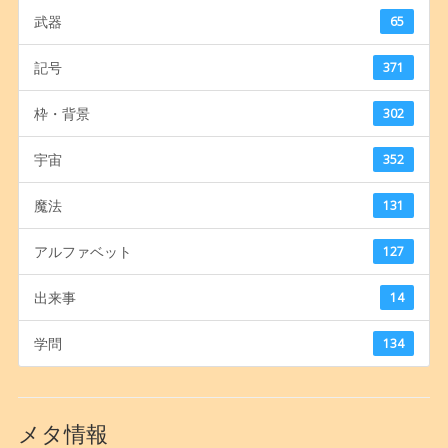
武器
65
記号
371
枠・背景
302
宇宙
352
魔法
131
アルファベット
127
出来事
14
学問
134
メタ情報