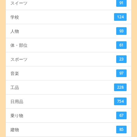
スイーツ
91
学校
124
人物
93
体・部位
61
スポーツ
23
音楽
97
工品
228
日用品
754
乗り物
67
建物
85