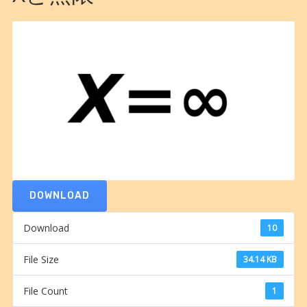
DOWNLOAD
Download
10
File Size
34.14 KB
File Count
1