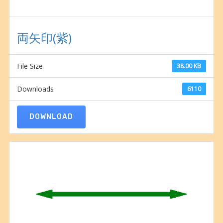
両矢印(紫)
File Size
38.00 KB
Downloads
6110
DOWNLOAD