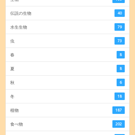
伝説の生物
40
水生生物
79
虫
73
春
8
夏
8
秋
6
冬
18
植物
187
食べ物
202