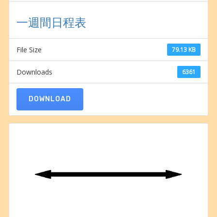
一週間日程表
File Size
79.13 KB
Downloads
6361
DOWNLOAD