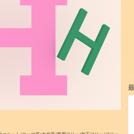
ファベット/ローマ字/大文字/商用フリー/加工フリー/フリー