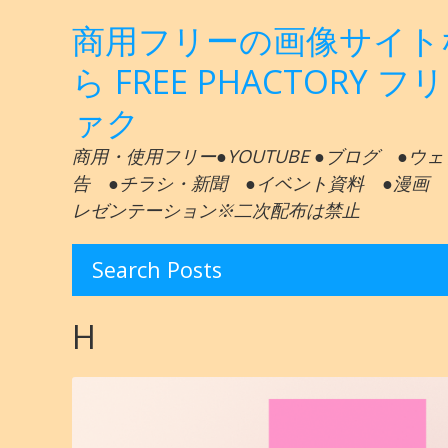
商用フリーの画像サイト
ら FREE PHACTORY フ
ァク
商用・使用フリー●YOUTUBE ●ブログ ●ウ
告 ●チラシ・新聞 ●イベント資料 ●漫画 
レゼンテーション※二次配布は禁止
Search Posts
H