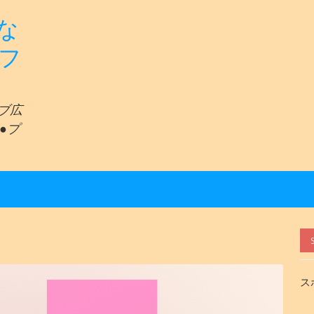
な
リフ
ェブ広
●プ
ス