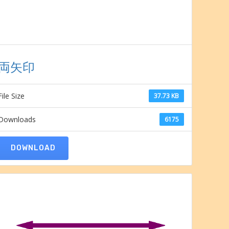
両矢印
File Size
37.73 KB
Downloads
6175
DOWNLOAD