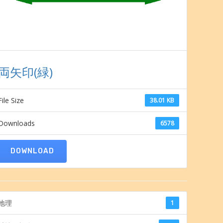
両矢印(緑)
File Size
38.01 KB
Downloads
6578
DOWNLOAD
地理
1