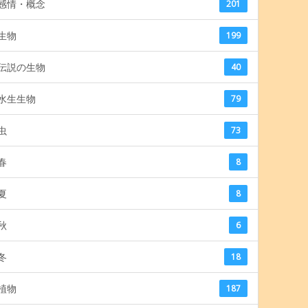
感情・概念
201
生物
199
伝説の生物
40
水生生物
79
虫
73
春
8
夏
8
秋
6
冬
18
植物
187