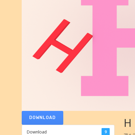
DOWNLOAD
H
Download
9
アル