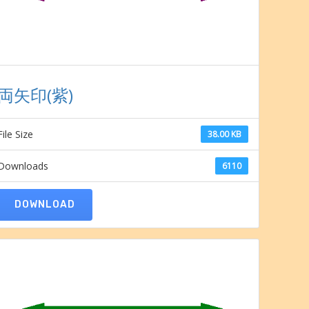
両矢印(紫)
File Size
38.00 KB
Downloads
6110
DOWNLOAD