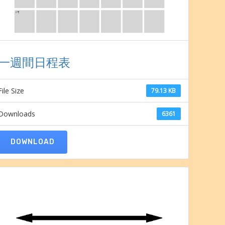
一週間日程表
File Size
79.13 KB
Downloads
6361
DOWNLOAD