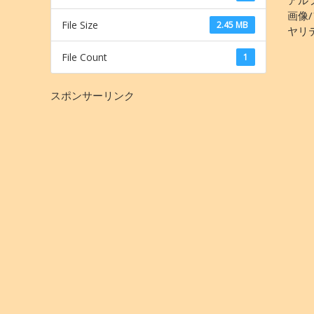
画像
File Size
2.45 MB
ヤリ
File Count
1
スポンサーリンク