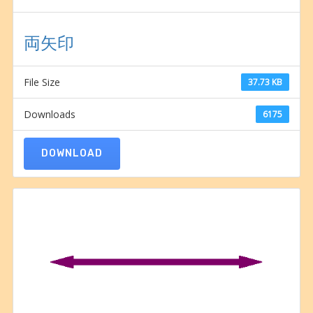
両矢印
File Size
37.73 KB
Downloads
6175
DOWNLOAD