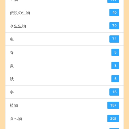
伝説の生物
40
水生生物
79
虫
73
春
8
夏
8
秋
6
冬
18
植物
187
食べ物
202