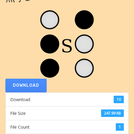
DOWNLOAD
Download
10
File Size
247.99 KB
File Count
1