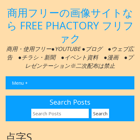
商用フリーの画像サイトな
ら FREE PHACTORY フリフ
ァク
商用・使用フリー●YOUTUBE ●ブログ ●ウェブ広
告 ●チラシ・新聞 ●イベント資料 ●漫画 ●プ
レゼンテーション※二次配布は禁止
Menu +
Search Posts
点字S