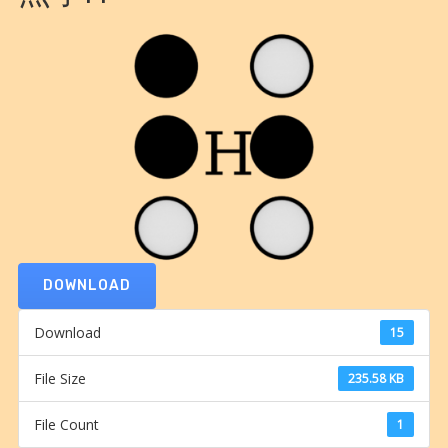
DOWNLOAD
Download
15
File Size
235.58 KB
File Count
1