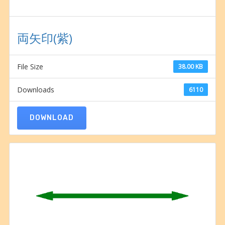
両矢印(紫)
File Size
38.00 KB
Downloads
6110
DOWNLOAD