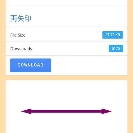
両矢印
File Size
37.73 KB
Downloads
6175
DOWNLOAD