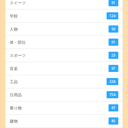
スイーツ
91
学校
124
人物
93
体・部位
61
スポーツ
23
音楽
97
工品
228
日用品
754
乗り物
67
建物
85