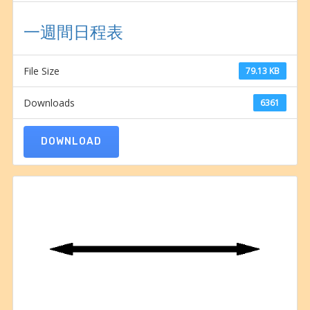
一週間日程表
File Size
79.13 KB
Downloads
6361
DOWNLOAD