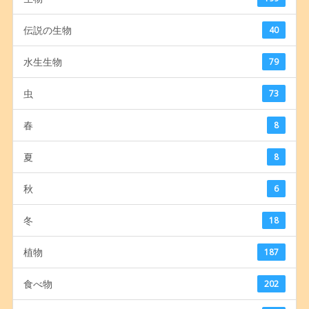
伝説の生物
40
水生生物
79
虫
73
春
8
夏
8
秋
6
冬
18
植物
187
食べ物
202