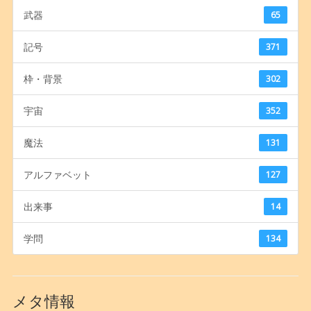
武器
65
記号
371
枠・背景
302
宇宙
352
魔法
131
アルファベット
127
出来事
14
学問
134
メタ情報