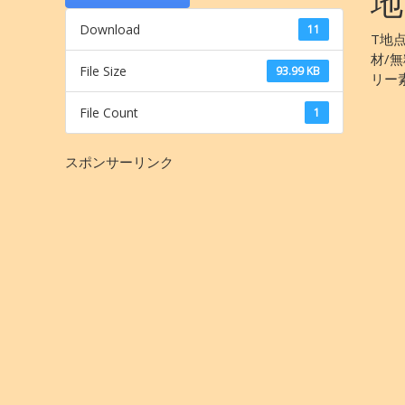
地
Download
11
T地
材/
File Size
93.99 KB
リー
File Count
1
スポンサーリンク