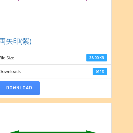
両矢印(紫)
File Size
38.00 KB
Downloads
6110
DOWNLOAD