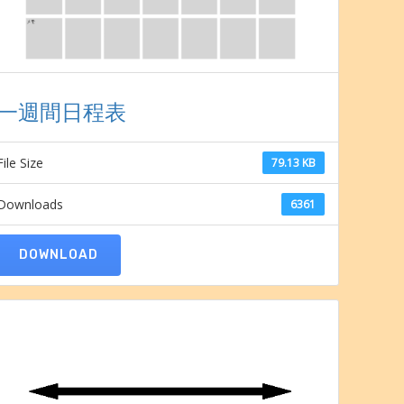
一週間日程表
File Size
79.13 KB
Downloads
6361
DOWNLOAD