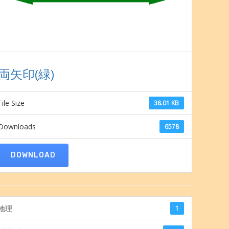
両矢印(緑)
File Size
38.01 KB
Downloads
6578
DOWNLOAD
地理
1