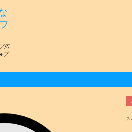
な
リフ
ェブ広
●プ
ス