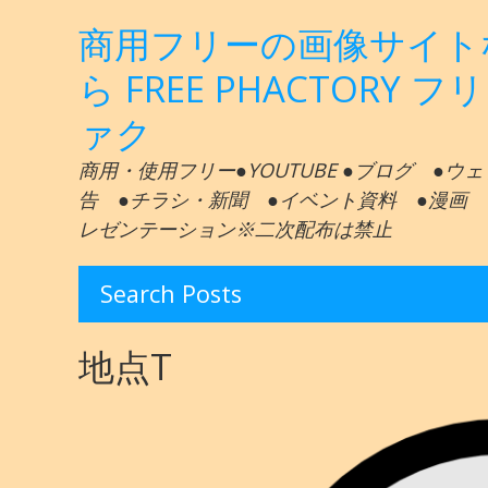
商用フリーの画像サイト
ら FREE PHACTORY フ
ァク
商用・使用フリー●YOUTUBE ●ブログ ●ウ
告 ●チラシ・新聞 ●イベント資料 ●漫画 
レゼンテーション※二次配布は禁止
Search Posts
地点T