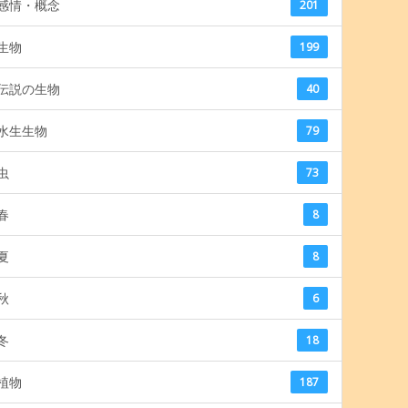
感情・概念
201
生物
199
伝説の生物
40
水生生物
79
虫
73
春
8
夏
8
秋
6
冬
18
植物
187