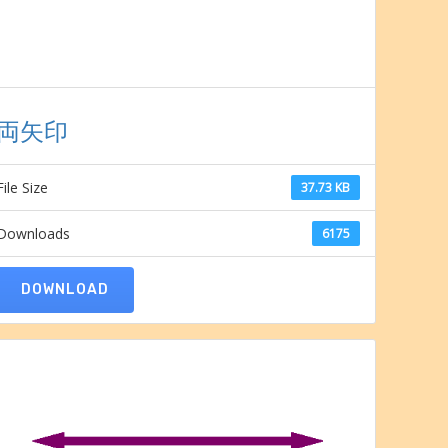
両矢印
File Size
37.73 KB
Downloads
6175
DOWNLOAD