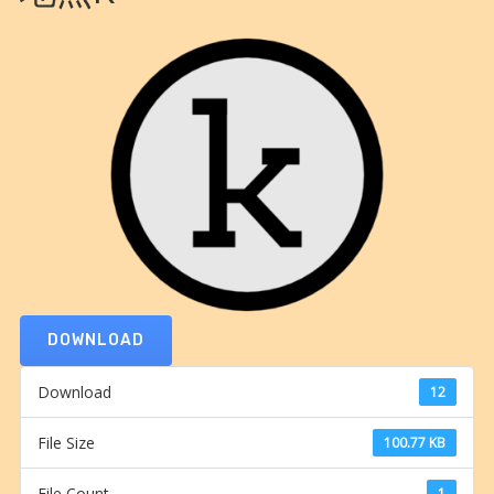
DOWNLOAD
Download
12
File Size
100.77 KB
File Count
1