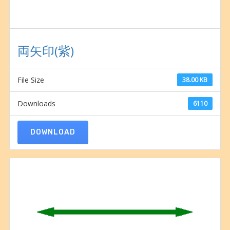
両矢印(紫)
File Size
38.00 KB
Downloads
6110
DOWNLOAD