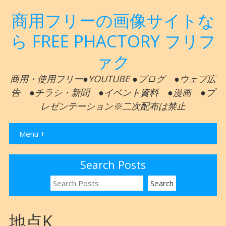
商用フリーの画像サイトな
ら FREE PHACTORY フリフ
ァク
商用・使用フリー●YOUTUBE ●ブログ ●ウェブ広
告 ●チラシ・新聞 ●イベント資料 ●漫画 ●プ
レゼンテーション※二次配布は禁止
Menu +
Search Posts
地点K