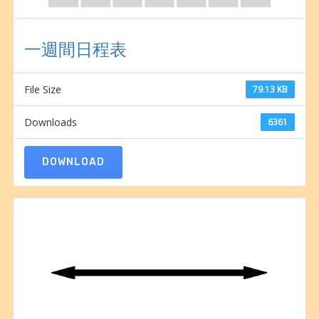
一週間日程表
File Size
79.13 KB
Downloads
6361
DOWNLOAD