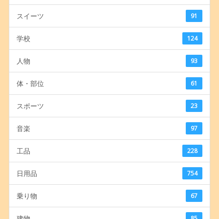
スイーツ
91
学校
124
人物
93
体・部位
61
スポーツ
23
音楽
97
工品
228
日用品
754
乗り物
67
建物
85