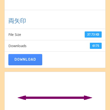
両矢印
File Size
37.73 KB
Downloads
6175
DOWNLOAD