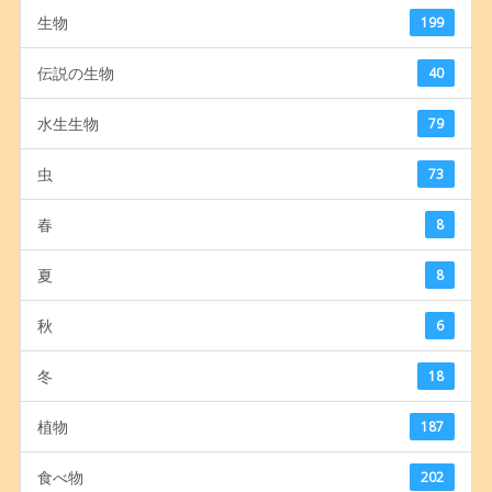
生物
199
伝説の生物
40
水生生物
79
虫
73
春
8
夏
8
秋
6
冬
18
植物
187
食べ物
202