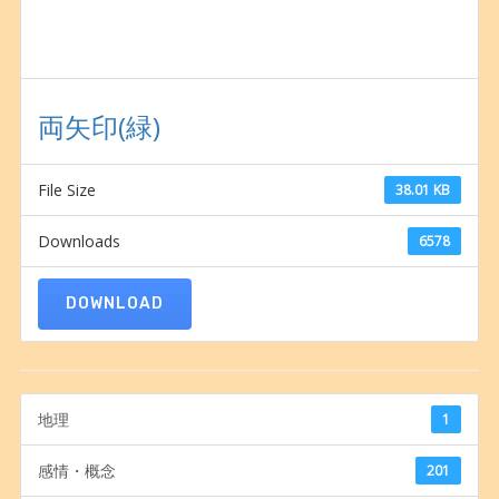
両矢印(緑)
File Size
38.01 KB
Downloads
6578
DOWNLOAD
地理
1
感情・概念
201