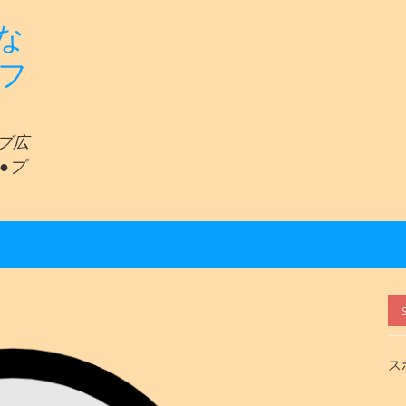
な
リフ
ェブ広
●プ
ス