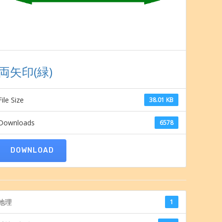
両矢印(緑)
File Size
38.01 KB
Downloads
6578
DOWNLOAD
地理
1