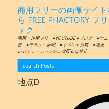
商用フリーの画像サイト
ら FREE PHACTORY フ
ァク
商用・使用フリー●YOUTUBE ●ブログ ●ウ
告 ●チラシ・新聞 ●イベント資料 ●漫画 
レゼンテーション※二次配布は禁止
Search Posts
地点D