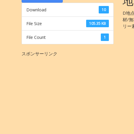
地
Download
10
D地
材/
File Size
105.35 KB
リー
File Count
1
スポンサーリンク