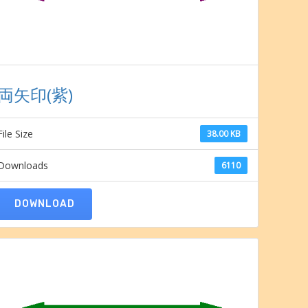
両矢印(紫)
File Size
38.00 KB
Downloads
6110
DOWNLOAD