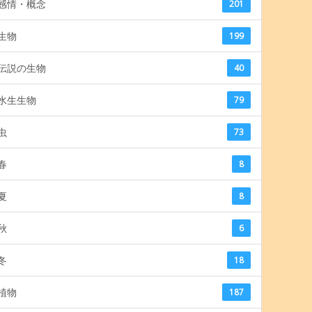
感情・概念
201
生物
199
伝説の生物
40
水生生物
79
虫
73
春
8
夏
8
秋
6
冬
18
植物
187