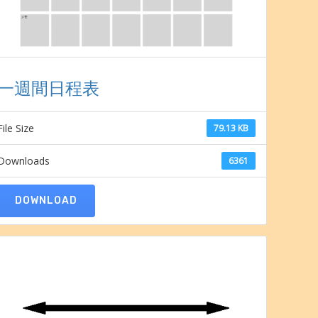
一週間日程表
File Size
79.13 KB
Downloads
6361
DOWNLOAD