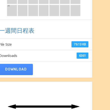
一週間日程表
File Size
79.13 KB
Downloads
6361
DOWNLOAD