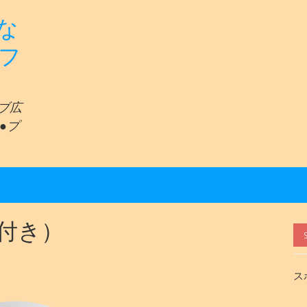
な
リフ
ェブ広
●プ
付き）
ス