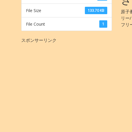
File Size
133.70 KB
原子番
リー
File Count
1
フリ
スポンサーリンク