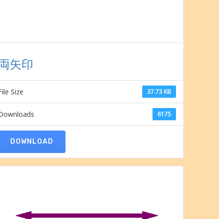
両矢印
File Size
37.73 KB
Downloads
6175
DOWNLOAD