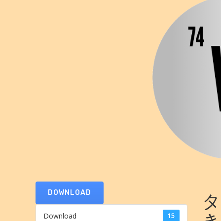
DOWNLOAD
タ
き
Download
15