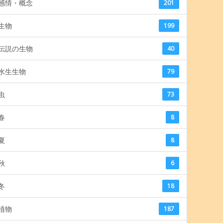
感情・概念
201
生物
199
伝説の生物
40
水生生物
79
虫
73
春
8
夏
8
秋
6
冬
18
植物
187