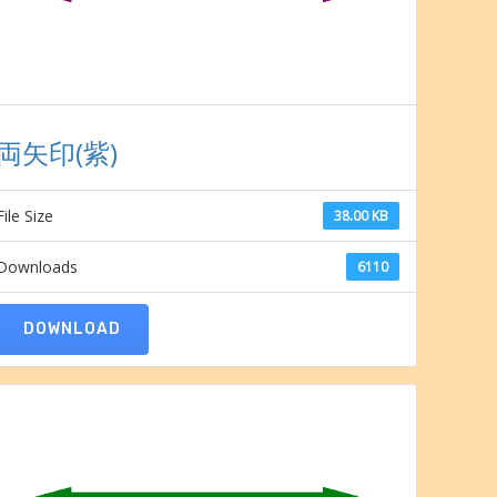
両矢印(紫)
File Size
38.00 KB
Downloads
6110
DOWNLOAD