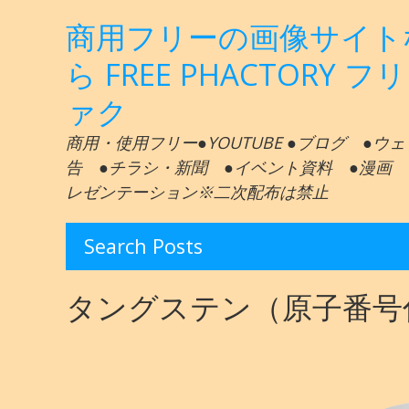
商用フリーの画像サイト
ら FREE PHACTORY フ
ァク
商用・使用フリー●YOUTUBE ●ブログ ●ウ
告 ●チラシ・新聞 ●イベント資料 ●漫画 
レゼンテーション※二次配布は禁止
Search Posts
タングステン（原子番号