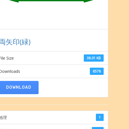
両矢印(緑)
File Size
38.01 KB
Downloads
6578
DOWNLOAD
地理
1