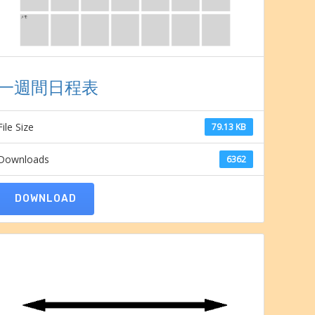
一週間日程表
File Size
79.13 KB
Downloads
6362
DOWNLOAD