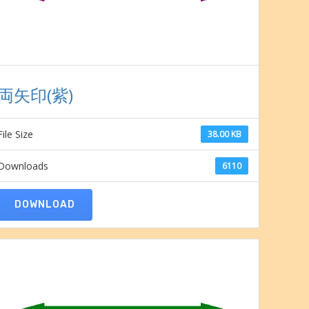
両矢印(紫)
File Size
38.00 KB
Downloads
6110
DOWNLOAD