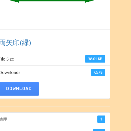
両矢印(緑)
File Size
38.01 KB
Downloads
6578
DOWNLOAD
地理
1