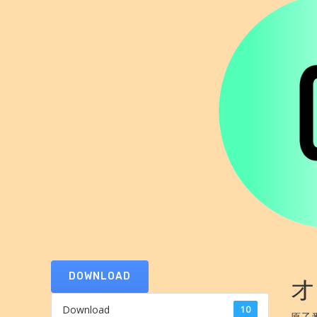
DOWNLOAD
オ
Download
10
原子番