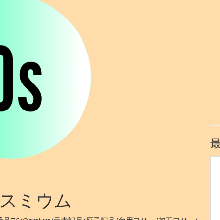
スミウム
号76/Osmium/元素記号/原子記号/商用フリー/加工フリー/