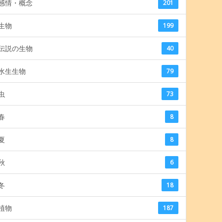
感情・概念
201
生物
199
伝説の生物
40
水生生物
79
虫
73
春
8
夏
8
秋
6
冬
18
植物
187