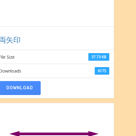
両矢印
File Size
37.73 KB
Downloads
6175
DOWNLOAD