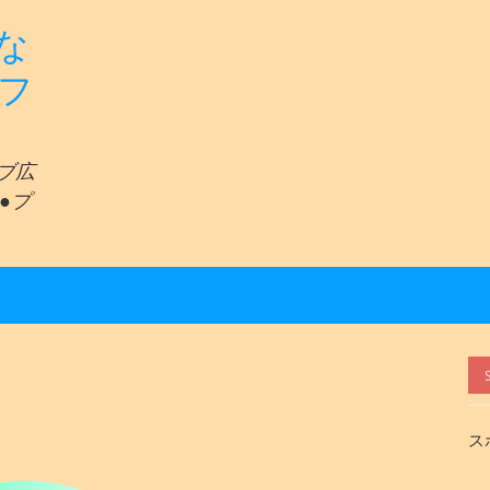
な
リフ
ェブ広
●プ
ス