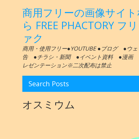
商用フリーの画像サイト
ら FREE PHACTORY フ
ァク
商用・使用フリー●YOUTUBE ●ブログ ●ウ
告 ●チラシ・新聞 ●イベント資料 ●漫画 
レゼンテーション※二次配布は禁止
Search Posts
オスミウム